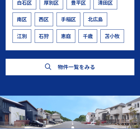
白石区
厚別区
豊平区
清田区
南区
西区
手稲区
北広島
江別
石狩
恵庭
千歳
苫小牧
物件一覧をみる