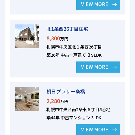
VIEW MORE
北1条西26丁目住宅
8,300
万円
札幌市中央区北１条西26丁目
築26年 中古一戸建て ３SLDK
VIEW MORE
朝日プラザ一条橋
2,280
万円
札幌市中央区南2条東６丁目5番地
築44年 中古マンション 3LDK
VIEW MORE