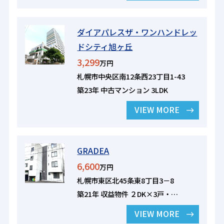
ダイアパレスザ・ワンハンドレッ
ドシティ旭ヶ丘
3,299
万円
札幌市中央区南12条西23丁目1-43
築23年 中古マンション 3LDK
VIEW MORE
GRADEA
6,600
万円
札幌市東区北45条東8丁目3－8
築21年 収益物件 ２DK×3戸・…
VIEW MORE