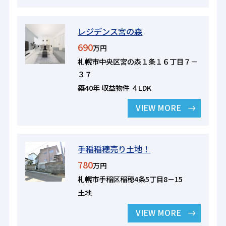
レジデンス宮の森
690
万円
札幌市中央区宮の森１条１６丁目７－
３７
築40年 収益物件 ４LDK
VIEW MORE
手稲稲穂売り土地！
780
万円
札幌市手稲区稲穂4条5丁目8－15
土地
VIEW MORE