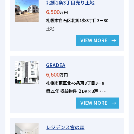
北郷1条3丁目売り土地
6,500
万円
札幌市白石区北郷1条3丁目3－30
土地
VIEW MORE
GRADEA
6,600
万円
札幌市東区北45条東8丁目3－8
築21年 収益物件 ２DK×3戸・…
VIEW MORE
レジデンス宮の森