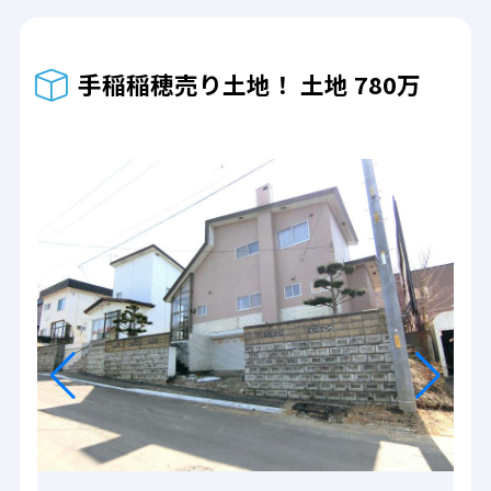
手稲稲穂売り土地！ 土地 780万