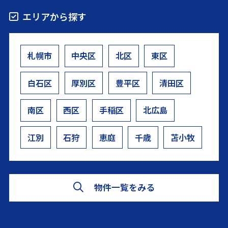
エリアから探す
札幌市
中央区
北区
東区
白石区
厚別区
豊平区
清田区
南区
西区
手稲区
北広島
江別
石狩
恵庭
千歳
苫小牧
物件一覧をみる